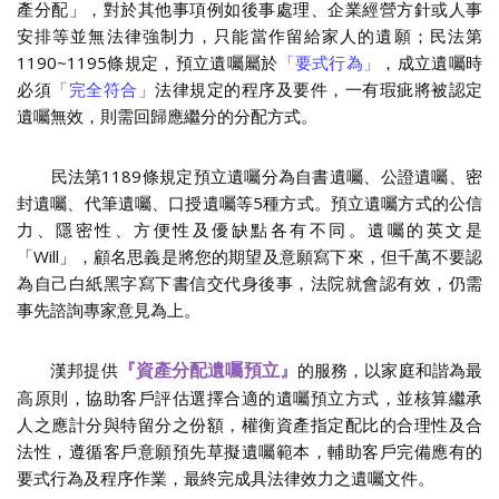
產分配」，對於其他事項例如後事處理、企業經營方針或人事
安排等並無法律強制力，只能當作留給家人的遺願；民法第
1190~1195條規定，預立遺囑屬於
「要式行為」
，成立遺囑時
必須
「完全符合」
法律規定的程序及要件，一有瑕疵將被認定
遺囑無效，則需回歸應繼分的分配方式。
民法第1189條規定預立遺囑分為自書遺囑、公證遺囑、密
封遺囑、代筆遺囑、口授遺囑等5種方式。預立遺囑方式的公信
力、隱密性、方便性及優缺點各有不同。
遺囑的英文是
「Will」，顧名思義是將您的期望及意願寫下來
，但千萬不要認
為自己白紙黑字寫下書信交代身後事，法院就會認有效，仍需
事先諮詢專家意見為上。
漢邦提供
的服務，以家庭和諧為最
『資產分配遺囑預立』
高原則，協助客戶評估選擇合適的遺囑預立方式，並核算繼承
人之應計分與特留分之份額，權衡資產指定配比的合理性及合
法性，遵循客戶意願預先草擬遺囑範本，輔助客戶完備應有的
要式行為及程序作業，最終完成具法律效力之遺囑文件。