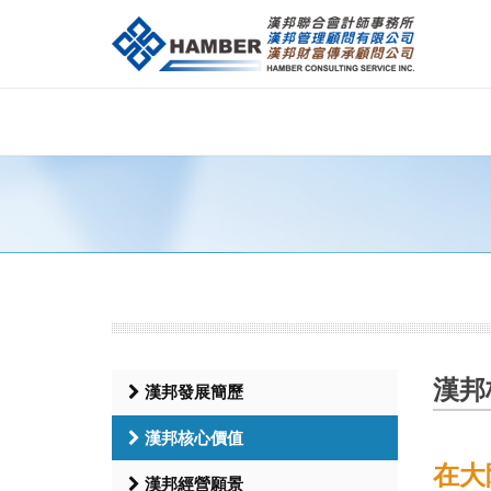
漢邦
漢邦發展簡歷
漢邦核心價值
在大
漢邦經營願景